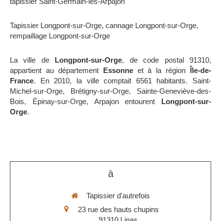
tapissier Saint-Germain-lès-Arpajon
Tapissier Longpont-sur-Orge
,
cannage Longpont-sur-Orge
,
rempaillage Longpont-sur-Orge
La ville de
Longpont-sur-Orge
, de code postal 91310,
appartient au département
Essonne
et à la région
Île-de-
France
. En 2010, la ville comptait 6561 habitants. Saint-
Michel-sur-Orge, Brétigny-sur-Orge, Sainte-Geneviève-des-
Bois, Épinay-sur-Orge, Arpajon entourent
Longpont-sur-
Orge
.
à
Tapissier d'autrefois
23 rue des hauts chupins
91310
Linas