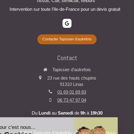
Tissus, Cuir, similicuir, velours
Intervention sur toute l'Ile-de-France pour un devis gratuit
Contacter Tapissier d'autrefois
Contact
Tapissier d'autrefois
23 rue des hauts chupins
91310
Linas
01 69 01 69 83
06 73 47 97 04
Du
Lundi
au
Samedi
de
9h
à
19h30
©2022 Tapissier d'autrefois - Tapissier décorateur